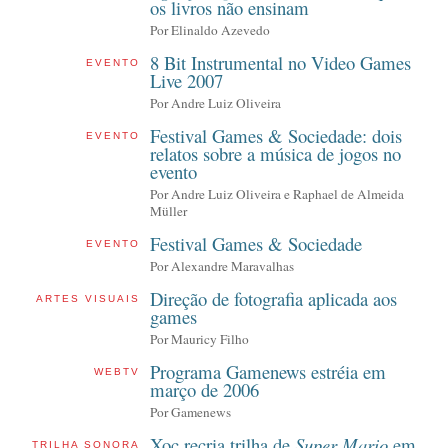
os livros não ensinam
Por Elinaldo Azevedo
8 Bit Instrumental no Video Games
EVENTO
Live 2007
Por Andre Luiz Oliveira
Festival Games & Sociedade: dois
EVENTO
relatos sobre a música de jogos no
evento
Por
Andre Luiz Oliveira e Raphael de Almeida
Müller
Festival Games & Sociedade
EVENTO
Por Alexandre Maravalhas
Direção de fotografia aplicada aos
ARTES VISUAIS
games
Por Mauricy Filho
Programa Gamenews estréia em
WEBTV
março de 2006
Por Gamenews
Xoc recria trilha de
Super Mario
em
TRILHA SONORA